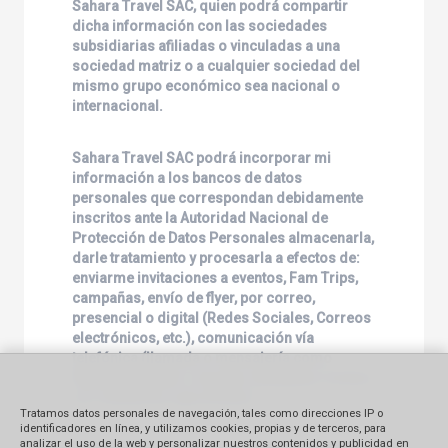
Sahara Travel SAC
, quien podrá compartir
dicha información con las sociedades
subsidiarias afiliadas o vinculadas a una
sociedad matriz o a cualquier sociedad del
mismo grupo económico sea nacional o
internacional.
Sahara Travel SAC
podrá incorporar mi
información a los bancos de datos
personales que correspondan debidamente
inscritos ante la Autoridad Nacional de
Protección de Datos Personales almacenarla,
darle tratamiento y procesarla a efectos de:
enviarme invitaciones a eventos, Fam Trips,
campañas, envío de flyer, por correo,
presencial o digital (Redes Sociales, Correos
electrónicos, etc.), comunicación vía
telefónica (llamada o mensajería como
WhatsApp, SMS), o escrita, campañas, sorteos
y/o concursos, que ofrezca.
Tratamos datos personales de navegación, tales como direcciones IP o
identificadores en línea, y utilizamos cookies, propias y de terceros, para
analizar el uso de la web y personalizar nuestros contenidos y publicidad en