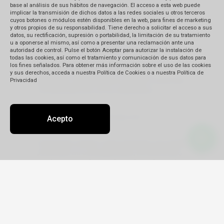
Declaro haber sido informado que mis datos
base al análisis de sus hábitos de navegación. El acceso a esta web puede
personales serán conservados después de
implicar la transmisión de dichos datos a las redes sociales u otros terceros
cuyos botones o módulos estén disponibles en la web, para fines de marketing
que finalice la relación comercial con
Sahara
y otros propios de su responsabilidad. Tiene derecho a solicitar el acceso a sus
Travel SAC
. Asimismo, he sido informado,
datos, su rectificación, supresión o portabilidad, la limitación de su tratamiento
que puedo ejercer mis derechos de acceso,
u a oponerse al mismo, así como a presentar una reclamación ante una
autoridad de control. Pulse el botón Aceptar para autorizar la instalación de
rectificación, cancelación, oposición y
todas las cookies, así como el tratamiento y comunicación de sus datos para
revocación siempre que cumpla con los
los fines señalados. Para obtener más información sobre el uso de las cookies
requisitos exigidos por las normas
y sus derechos, acceda a nuestra Política de Cookies o a nuestra Política de
Privacidad
aplicables, dirigiéndome a
Sahara Travel SAC
a la dirección de correo electrónico:
ventas@saharatravelgroup.com
Acepto
Finalmente, declaro expresamente, que antes
de brindar mi consentimiento, fui informado
previamente en forma clara e inequívoca de
las finalidades que tendrá el tratamiento de
mis datos personales, conforme los términos
arriba expuestos y que las mismas serán
tratadas de conformidad con las
disposiciones de política de privacidad.